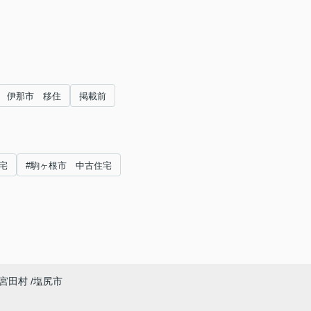
伊那市 移住
掲載前
宅
#駒ヶ根市 中古住宅
宮田村
塩尻市