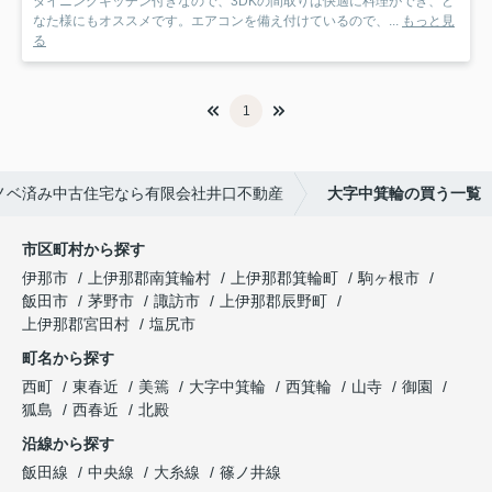
ダイニングキッチン付きなので、3DKの間取りは快適に料理ができ、ど
なた様にもオススメです。エアコンを備え付けているので、...
もっと見
る
1
ノベ済み中古住宅なら有限会社井口不動産
大字中箕輪の買う一覧
市区町村から探す
伊那市
上伊那郡南箕輪村
上伊那郡箕輪町
駒ヶ根市
飯田市
茅野市
諏訪市
上伊那郡辰野町
上伊那郡宮田村
塩尻市
町名から探す
西町
東春近
美篶
大字中箕輪
西箕輪
山寺
御園
狐島
西春近
北殿
沿線から探す
飯田線
中央線
大糸線
篠ノ井線