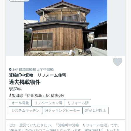
上伊那郡箕輪町大字中箕輪
箕輪町中箕輪 リフォーム住宅
過去掲載物件
/築60年
飯田線「伊那松島」駅 徒歩6分
オール電化
リノベーション済
リフォーム済
システムキッチン
IHクッキングヒーター
浴室１坪以上
ぜひ一度見ていただきたい、「箕輪町中箕輪 リフォーム住宅」です。
4平米の広さのバルコニー面積となっています。建物面積16...
もっと見