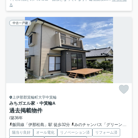
る
中古一戸建
上伊那郡箕輪町大字中箕輪
みちガエル家・中箕輪A
過去掲載物件
/築36年
飯田線「伊那松島」駅 徒歩32分
みのチャンバス「グリーンポート前」バス停下車 徒歩1分
陽当り良好
オール電化
リノベーション済
リフォーム済