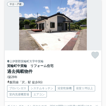
中古一戸建
上伊那郡箕輪町大字中箕輪
箕輪町中箕輪 リフォーム住宅
過去掲載物件
/築28年
飯田線「沢」駅 徒歩9分
プロパンガス
システムキッチン
浴室乾燥機
浴室１坪以上
室内洗濯機置場
エアコン