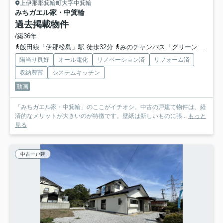
上伊那郡箕輪町大字中箕輪
みちガエル家・中箕輪
過去掲載物件
/築36年
飯田線「伊那松島」駅 徒歩32分
みのチャンバス「グリーンポート前」バス停下車 徒歩分
陽当り良好
オール電化
リノベーション済
リフォーム済
収納豊富
システムキッチン
動画
「みちガエル家・中箕輪」のここがイチオシ。中古の戸建て物件は、経
済的なメリットが大きいのが特徴です。壁紙は新しいものに張...
もっと
見る
中古一戸建