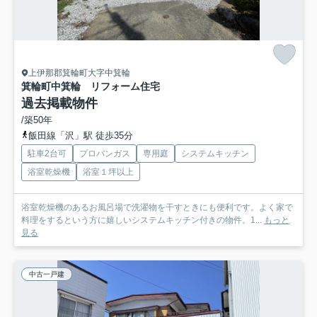
上伊那郡箕輪町大字中箕輪
箕輪町中箕輪 リフォーム住宅
過去掲載物件
/築50年
飯田線「沢」駅 徒歩35分
駐車2台可
プロパンガス
専用庭
システムキッチン
浴室乾燥機
浴室１坪以上
浴室乾燥機のあるお風呂場で洗濯物を干すときにも便利です。よく家で
料理をするという方に嬉しいシステムキッチン付きの物件。1...
もっと
見る
中古一戸建