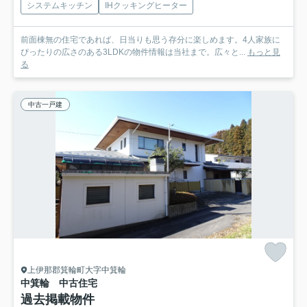
システムキッチン
IHクッキングヒーター
前面棟無の住宅であれば、日当りも思う存分に楽しめます。4人家族に
ぴったりの広さのある3LDKの物件情報は当社まで。広々と...
もっと見
る
中古一戸建
上伊那郡箕輪町大字中箕輪
中箕輪 中古住宅
過去掲載物件