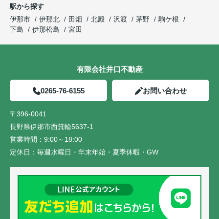
駅から探す
伊那市
伊那北
田畑
北殿
沢渡
茅野
駒ケ根
下島
伊那松島
宮田
有限会社井口不動産
0265-76-6155
お問い合わせ
〒396-0041
長野県伊那市西箕輪5637-1
営業時間：
9:00～18:00
定休日：
毎週水曜日・年末年始・夏季休暇・GW