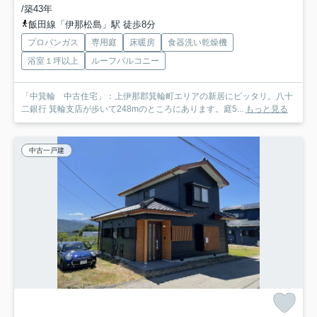
/築43年
飯田線「伊那松島」駅 徒歩8分
プロパンガス
専用庭
床暖房
食器洗い乾燥機
浴室１坪以上
ルーフバルコニー
「中箕輪 中古住宅」：上伊那郡箕輪町エリアの新居にピッタリ。八十
二銀行 箕輪支店が歩いて248mのところにあります。庭5...
もっと見る
中古一戸建