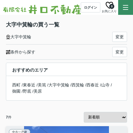
0
ログイン
お気に入り
大字中箕輪の買う一覧
大字中箕輪
変更
条件から探す
変更
おすすめのエリア
西町
/
東春近
/
美篶
/
大字中箕輪
/
西箕輪
/
西春近
/
山寺
/
御園
/
野底
/
美原
7
件
中古一戸建