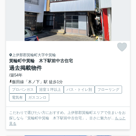
上伊那郡箕輪町大字中箕輪
箕輪町中箕輪 木下駅前中古住宅
過去掲載物件
/築54年
飯田線「木ノ下」駅 徒歩1分
プロパンガス
浴室１坪以上
バス・トイレ別
フローリング
電気有
ガスコンロ
こだわりで選びたい方におすすめ。上伊那郡箕輪町エリアで住まいをお
探しなら「箕輪町中箕輪 木下駅前中古住宅」。古さに魅力が...
もっと
見る