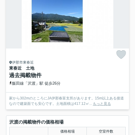
伊那市東春近
東春近 土地
過去掲載物件
飯田線「沢渡」駅 徒歩26分
家から302mのところにJA伊那春富支所があります。15m以上ある接道
なので建築面でも安心です。土地面積は417.12㎡...
もっと見る
沢渡の掲載物件の価格相場
価格相場
空室件数