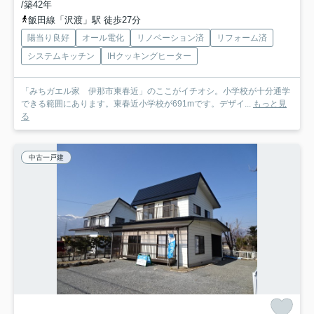
/築42年
飯田線「沢渡」駅 徒歩27分
陽当り良好
オール電化
リノベーション済
リフォーム済
システムキッチン
IHクッキングヒーター
「みちガエル家 伊那市東春近」のここがイチオシ。小学校が十分通学
できる範囲にあります。東春近小学校が691mです。デザイ...
もっと見
る
中古一戸建