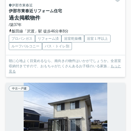
伊那市東春近
伊那市東春近リフォーム住宅
過去掲載物件
/築37年
飯田線「沢渡」駅 徒歩46分車8分
プロパンガス
リフォーム済
浴室乾燥機
浴室１坪以上
ルーフバルコニー
バス・トイレ別
朝に心地よく目覚めるなら、南向きの物件はいかがでしょうか。全居室
収納付きですので、おもちゃがたくさんあるお子様のいる家族...
もっと
見る
中古一戸建