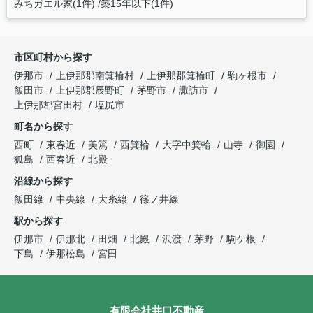
みちガエル家(1件)
築15年以下(1件)
市区町村から探す
伊那市
上伊那郡南箕輪村
上伊那郡箕輪町
駒ヶ根市
飯田市
上伊那郡辰野町
茅野市
諏訪市
上伊那郡宮田村
塩尻市
町名から探す
西町
東春近
美篶
西箕輪
大字中箕輪
山寺
御園
狐島
西春近
北殿
沿線から探す
飯田線
中央線
大糸線
篠ノ井線
駅から探す
伊那市
伊那北
田畑
北殿
沢渡
茅野
駒ケ根
下島
伊那松島
宮田
有限会社井口不動産