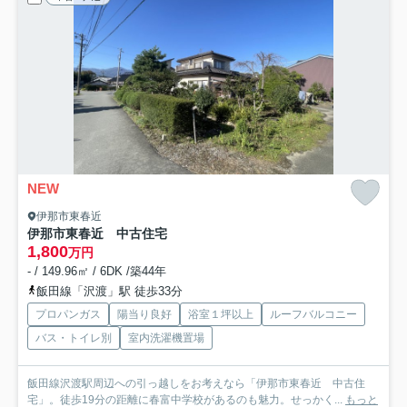
NEW
伊那市東春近
伊那市東春近 中古住宅
1,800
万円
- / 149.96㎡ / 6DK /築44年
飯田線「沢渡」駅 徒歩33分
プロパンガス
陽当り良好
浴室１坪以上
ルーフバルコニー
バス・トイレ別
室内洗濯機置場
飯田線沢渡駅周辺への引っ越しをお考えなら「伊那市東春近 中古住
宅」。徒歩19分の距離に春富中学校があるのも魅力。せっかく...
もっと