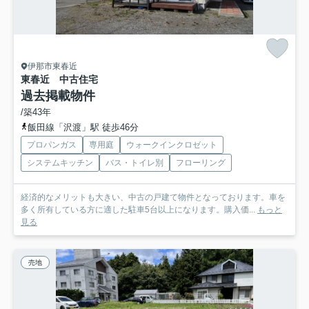
伊那市東春近
東春近 中古住宅
過去掲載物件
/築43年
飯田線「沢渡」駅 徒歩46分
プロパンガス
専用庭
ウォークインクロゼット
システムキッチン
バス・トイレ別
フローリング
経済的なメリットも大きい、中古の戸建て物件となっております。車を
多く所有している方に適した駐車5台以上になります。購入価...
もっと
見る
売地