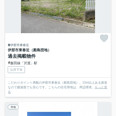
伊那市東春近
伊那市東春近（殿島団地）
過去掲載物件
飯田線「沢渡」駅
公共下水
こだわりポイント満載の伊那市東春近（殿島団地）。15m以上ある接道
なので建築面でも安心です。こちらの住宅用地は、周辺環境...
もっと見
る
売地