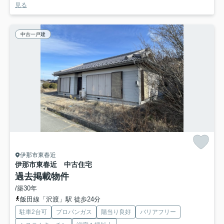
見る
中古一戸建
伊那市東春近
伊那市東春近 中古住宅
過去掲載物件
/築30年
飯田線「沢渡」駅 徒歩24分
駐車2台可
プロパンガス
陽当り良好
バリアフリー