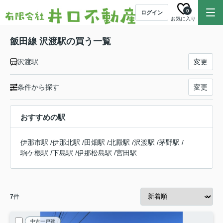
0
ログイン
お気に入り
飯田線 沢渡駅の買う一覧
沢渡駅
変更
条件から探す
変更
おすすめの駅
伊那市駅
/
伊那北駅
/
田畑駅
/
北殿駅
/
沢渡駅
/
茅野駅
/
駒ケ根駅
/
下島駅
/
伊那松島駅
/
宮田駅
7
件
中古一戸建