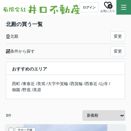
0
ログイン
お気に入り
北殿の買う一覧
北殿
変更
条件から探す
変更
おすすめのエリア
西町
/
東春近
/
美篶
/
大字中箕輪
/
西箕輪
/
西春近
/
山寺
/
御園
/
野底
/
美原
3
件
中古一戸建