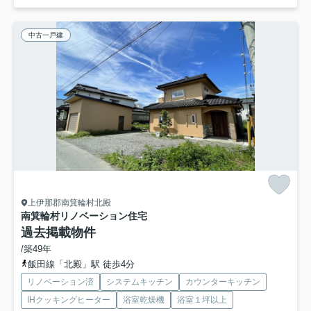
中古一戸建
上伊那郡南箕輪村北殿
南箕輪村リノベーション住宅
過去掲載物件
/築49年
飯田線「北殿」駅 徒歩4分
リノベーション済
システムキッチン
カウンターキッチン
IHクッキングヒーター
浴室乾燥機
浴室１坪以上