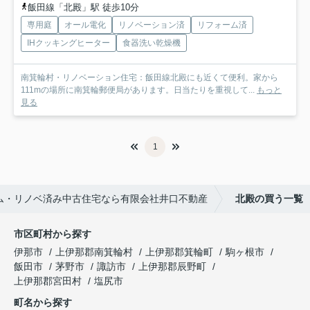
飯田線「北殿」駅 徒歩10分
専用庭
オール電化
リノベーション済
リフォーム済
IHクッキングヒーター
食器洗い乾燥機
南箕輪村・リノベーション住宅：飯田線北殿にも近くて便利。家から
111mの場所に南箕輪郵便局があります。日当たりを重視して...
もっと
見る
1
ム・リノベ済み中古住宅なら有限会社井口不動産
北殿の買う一覧
市区町村から探す
伊那市
上伊那郡南箕輪村
上伊那郡箕輪町
駒ヶ根市
飯田市
茅野市
諏訪市
上伊那郡辰野町
上伊那郡宮田村
塩尻市
町名から探す