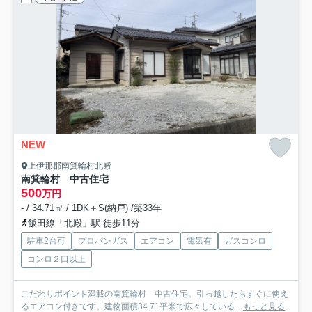
NEW
上伊那郡南箕輪村北殿
南箕輪村 中古住宅
500
万円
- / 34.71㎡ / 1DK＋S(納戸) /築33年
飯田線「北殿」駅 徒歩11分
駐車2台可
プロパンガス
エアコン
電気有
ガスコンロ
コンロ２口以上
こだわりポイント満載の南箕輪村 中古住宅。引っ越したらすぐに使え
るエアコン付きです。建物面積34.71平米で広々している...
もっと見る