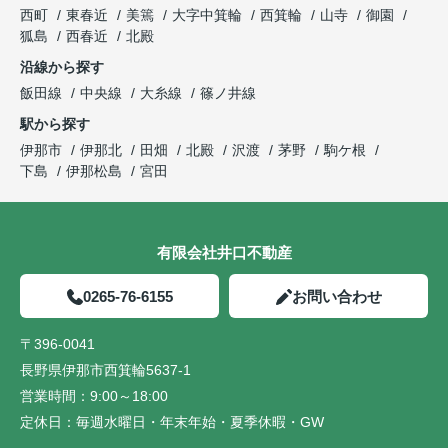
西町
東春近
美篶
大字中箕輪
西箕輪
山寺
御園
狐島
西春近
北殿
沿線から探す
飯田線
中央線
大糸線
篠ノ井線
駅から探す
伊那市
伊那北
田畑
北殿
沢渡
茅野
駒ケ根
下島
伊那松島
宮田
有限会社井口不動産
0265-76-6155
お問い合わせ
〒396-0041
長野県伊那市西箕輪5637-1
営業時間：
9:00～18:00
定休日：
毎週水曜日・年末年始・夏季休暇・GW