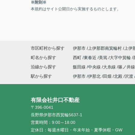
※附則※
本規約はサイト公開日から実施するものとします。
市区町村から探す
伊那市
上伊那郡南箕輪村
上伊
町名から探す
西町
東春近
美篶
大字中箕輪
沿線から探す
飯田線
中央線
大糸線
篠ノ井線
駅から探す
伊那市
伊那北
田畑
北殿
沢渡
有限会社井口不動産
〒396-0041
長野県伊那市西箕輪5637-1
営業時間：
9:00～18:00
定休日：
毎週水曜日・年末年始・夏季休暇・GW