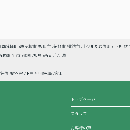
那郡箕輪町
駒ヶ根市
飯田市
茅野市
諏訪市
上伊那郡辰野町
上伊那郡
西箕輪
山寺
御園
狐島
西春近
北殿
茅野
駒ケ根
下島
伊那松島
宮田
トップページ
スタッフ
お客様の声