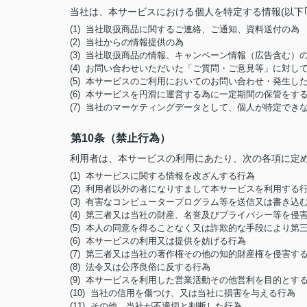
当社は、本サービスにおける個人を特定する情報(以下
(1) 当社取扱商品に関するご連絡、ご通知、資料送付の為
(2) 当社からの情報提供の為
(3) 当社取扱商品の情報、キャンペーン情報（広告含む）
(4) お問い合わせいただいた「ご質問・ご意見等」に対
(5) 本サービスのご利用においてのお問い合わせ・発生
(6) 本サービスを円滑に運営する為に一定期間の保管をす
(7) 当社のマーケティングデータとして、個人が特定でき
第10条（禁止行為）
利用者は、本サービスの利用にあたり、次の各項に定
(1) 本サービスに関する情報を改ざんする行為
(2) 利用者以外の者になりすまして本サービスを利用する
(3) 有害なコンピュータープログラム等を送信又は書き込
(4) 第三者又は当社の財産、名誉及びプライバシー等を侵
(5) 本人の同意を得ることなく又は詐欺的な手段により
(6) 本サービスの利用又は提供を妨げる行為
(7) 第三者又は当社の著作権その他の知的財産権を侵害す
(8) 法令又は公序良俗に反する行為
(9) 本サービスを利用した営業活動その他営利を目的とす
(10) 当社の信用を傷つけ、又は当社に損害を与える行為
(11) その他、当社が不適切と判断した行為