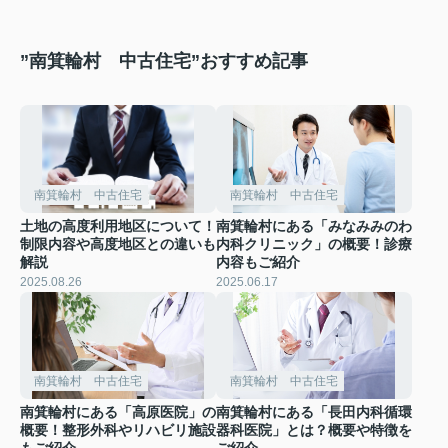
”南箕輪村 中古住宅”おすすめ記事
南箕輪村 中古住宅
南箕輪村 中古住宅
土地の高度利用地区について！
南箕輪村にある「みなみみのわ
制限内容や高度地区との違いも
内科クリニック」の概要！診療
解説
内容もご紹介
2025.08.26
2025.06.17
南箕輪村 中古住宅
南箕輪村 中古住宅
南箕輪村にある「高原医院」の
南箕輪村にある「長田内科循環
概要！整形外科やリハビリ施設
器科医院」とは？概要や特徴を