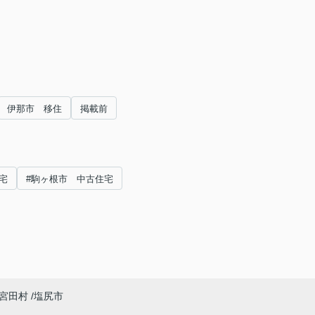
伊那市 移住
掲載前
宅
#駒ヶ根市 中古住宅
宮田村
塩尻市