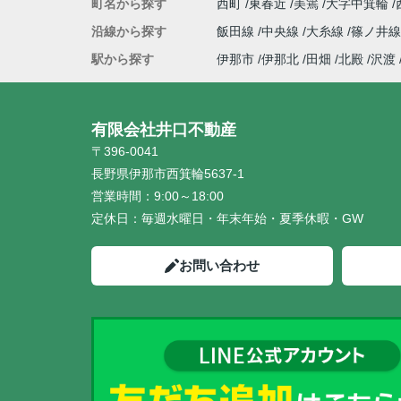
町名から探す
西町
東春近
美篶
大字中箕輪
沿線から探す
飯田線
中央線
大糸線
篠ノ井線
駅から探す
伊那市
伊那北
田畑
北殿
沢渡
有限会社井口不動産
〒396-0041
長野県伊那市西箕輪5637-1
営業時間：
9:00～18:00
定休日：
毎週水曜日・年末年始・夏季休暇・GW
お問い合わせ