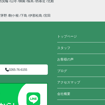
西箕輪
山寺
御園
狐島
西春近
北殿
茅野
駒ケ根
下島
伊那松島
宮田
トップページ
スタッフ
お客様の声
0265-76-6155
ブログ
アクセスマップ
会社概要