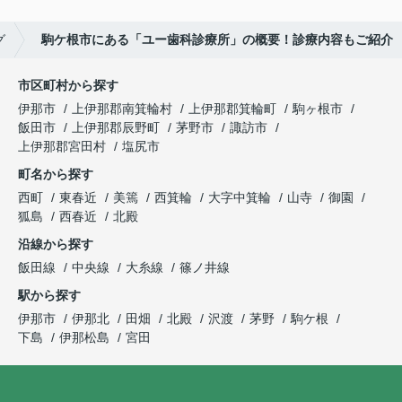
グ
駒ケ根市にある「ユー歯科診療所」の概要！診療内容もご紹介
市区町村から探す
伊那市
上伊那郡南箕輪村
上伊那郡箕輪町
駒ヶ根市
飯田市
上伊那郡辰野町
茅野市
諏訪市
上伊那郡宮田村
塩尻市
町名から探す
西町
東春近
美篶
西箕輪
大字中箕輪
山寺
御園
狐島
西春近
北殿
沿線から探す
飯田線
中央線
大糸線
篠ノ井線
駅から探す
伊那市
伊那北
田畑
北殿
沢渡
茅野
駒ケ根
下島
伊那松島
宮田