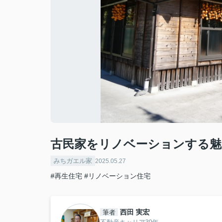
古民家をリノベーションする魅
みちガエル家
2025.05.27
#再生住宅
#リノベーション住宅
西田 実宏
筆者