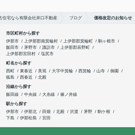
古住宅なら有限会社井口不動産
ブログ
価格改定のお知らせ
市区町村から探す
伊那市
上伊那郡南箕輪村
上伊那郡箕輪町
駒ヶ根市
飯田市
茅野市
諏訪市
上伊那郡辰野町
上伊那郡宮田村
塩尻市
町名から探す
西町
東春近
美篶
大字中箕輪
西箕輪
山寺
御園
狐島
西春近
北殿
沿線から探す
飯田線
中央線
大糸線
篠ノ井線
駅から探す
伊那市
伊那北
田畑
北殿
沢渡
茅野
駒ケ根
下島
伊那松島
宮田