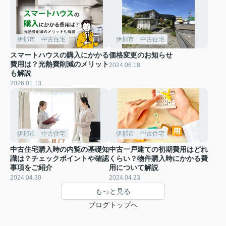
伊那市 中古住宅
伊那市 中古住宅
スマートハウスの購入にかかる
価格変更のお知らせ
費用は？光熱費削減のメリット
2024.06.18
も解説
2026.01.13
伊那市 中古住宅
伊那市 中古住宅
中古住宅購入時の内覧の基礎知
中古一戸建ての初期費用はどれ
識は？チェックポイントや確認
くらい？物件購入時にかかる費
事項をご紹介
用について解説
2024.04.30
2024.04.23
もっと見る
ブログトップへ