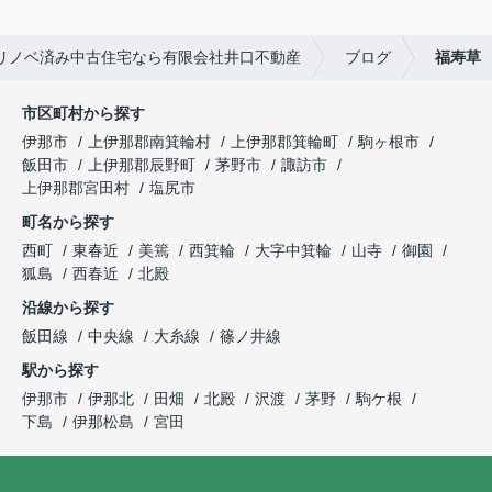
リノベ済み中古住宅なら有限会社井口不動産
ブログ
福寿草
市区町村から探す
伊那市
上伊那郡南箕輪村
上伊那郡箕輪町
駒ヶ根市
飯田市
上伊那郡辰野町
茅野市
諏訪市
上伊那郡宮田村
塩尻市
町名から探す
西町
東春近
美篶
西箕輪
大字中箕輪
山寺
御園
狐島
西春近
北殿
沿線から探す
飯田線
中央線
大糸線
篠ノ井線
駅から探す
伊那市
伊那北
田畑
北殿
沢渡
茅野
駒ケ根
下島
伊那松島
宮田