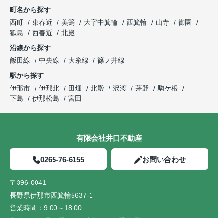
町名から探す
西町
東春近
美篶
大字中箕輪
西箕輪
山寺
御園
狐島
西春近
北殿
沿線から探す
飯田線
中央線
大糸線
篠ノ井線
駅から探す
伊那市
伊那北
田畑
北殿
沢渡
茅野
駒ケ根
下島
伊那松島
宮田
有限会社井口不動産
0265-76-6155
お問い合わせ
〒396-0041
長野県伊那市西箕輪5637-1
営業時間：
9:00～18:00