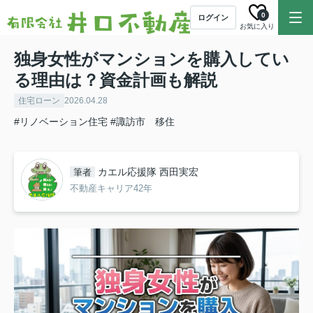
0
ログイン
お気に入り
独身女性がマンションを購入してい
る理由は？資金計画も解説
住宅ローン
2026.04.28
#リノベーション住宅
#諏訪市 移住
カエル応援隊 西田実宏
筆者
不動産キャリア42年