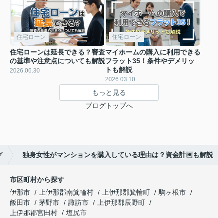
住宅ローン
住宅ローン
住宅ローンは延長できる？審査
マイホームの購入に利用できる
の基準や注意点についても解説
フラット35！条件やデメリッ
トも解説
2026.06.30
2026.03.10
もっと見る
ブログトップへ
グ
独身女性がマンションを購入している理由は？資金計画も解説
市区町村から探す
伊那市
上伊那郡南箕輪村
上伊那郡箕輪町
駒ヶ根市
飯田市
茅野市
諏訪市
上伊那郡辰野町
上伊那郡宮田村
塩尻市