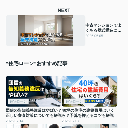
NEXT
中古マンションでよ
くある壁式構造につ
いて！メリットとデ
2026.05.05
メリットも解説
”住宅ローン”おすすめ記事
住宅ローン
住宅ローン
団信の告知義務違反はやばい？
40坪の住宅の建築費用はいく
正しい審査対策についても解説
ら？予算を抑えるコツも解説
2026.07.14
2026.07.07