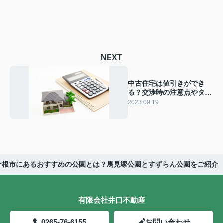
NEXT
中古住宅は値引きができ
る？交渉時の注意点やタイ
ミングについてご紹介
2023.09.19
ケ根市にあるおすすめの公園とは？馬見塚公園とすずらん公園をご紹介
有限会社井口不動産
0265-76-6155
お問い合わせ