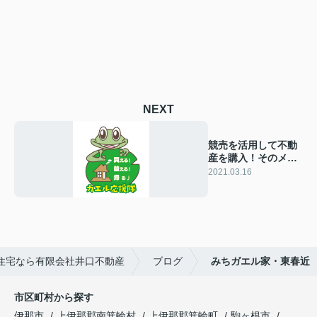
NEXT
競売を活用して不動
産を購入！そのメリ
ットとデメリットと
2021.03.16
は
住宅なら有限会社井口不動産
ブログ
みちガエル家・東春近
市区町村から探す
伊那市
上伊那郡南箕輪村
上伊那郡箕輪町
駒ヶ根市