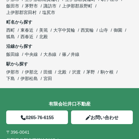
飯田市
茅野市
諏訪市
上伊那郡辰野町
上伊那郡宮田村
塩尻市
町名から探す
西町
東春近
美篶
大字中箕輪
西箕輪
山寺
御園
狐島
西春近
北殿
沿線から探す
飯田線
中央線
大糸線
篠ノ井線
駅から探す
伊那市
伊那北
田畑
北殿
沢渡
茅野
駒ケ根
下島
伊那松島
宮田
有限会社井口不動産
0265-76-6155
お問い合わせ
〒396-0041