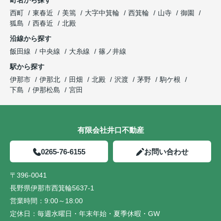
町名から探す
西町
東春近
美篶
大字中箕輪
西箕輪
山寺
御園
狐島
西春近
北殿
沿線から探す
飯田線
中央線
大糸線
篠ノ井線
駅から探す
伊那市
伊那北
田畑
北殿
沢渡
茅野
駒ケ根
下島
伊那松島
宮田
有限会社井口不動産
0265-76-6155
お問い合わせ
〒396-0041
長野県伊那市西箕輪5637-1
営業時間：
9:00～18:00
定休日：
毎週水曜日・年末年始・夏季休暇・GW