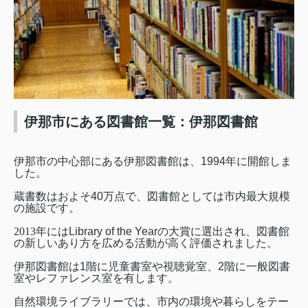
伊那市にある図書館一覧：伊那図書館
伊那市の中心部にある伊那図書館は、
1994
年に開館しま
した。
蔵書数はおよそ
40
万点で、図書館としては市内最大規模
の施設です。
2013
年には
Library of the Year
の大賞に選出され、図書館
の新しいあり方を広める活動が高く評価されました。
伊那図書館は
1
階に児童書室や視聴覚室、
2
階に一般図書
室やレファレンス室を有します。
自然環境ライブラリーでは、市内の環境や暮らしをテー