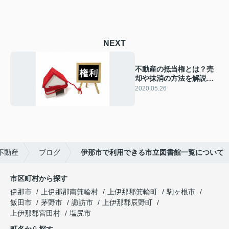
NEXT
不動産の抵当権とは？売
却や抹消の方法を解説し
ます
2020.05.26
不動産
ブログ
伊那市で利用できる市立図書館一覧について
市区町村から探す
伊那市
上伊那郡南箕輪村
上伊那郡箕輪町
駒ヶ根市
飯田市
茅野市
諏訪市
上伊那郡辰野町
上伊那郡宮田村
塩尻市