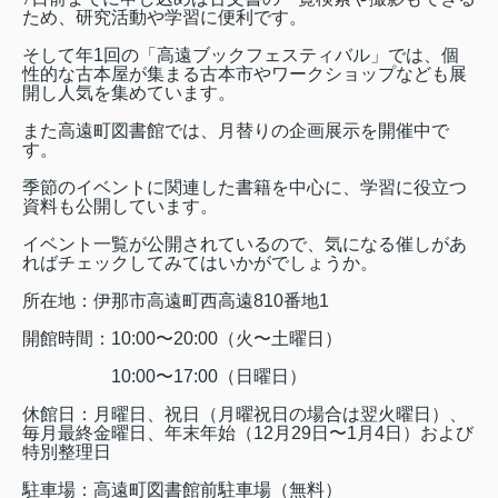
ため、研究活動や学習に便利です。
そして年
1
回の「高遠ブックフェスティバル」では、個
性的な古本屋が集まる古本市やワークショップなども展
開し人気を集めています。
また高遠町図書館では、月替りの企画展示を開催中で
す。
季節のイベントに関連した書籍を中心に、学習に役立つ
資料も公開しています。
イベント一覧が公開されているので、気になる催しがあ
ればチェックしてみてはいかがでしょうか。
所在地：伊那市高遠町西高遠
810
番地
1
開館時間：
10:00
〜
20:00
（火〜土曜日）
10:00
〜
17:00
（日曜日）
休館日：月曜日、祝日（月曜祝日の場合は翌火曜日）、
毎月最終金曜日、年末年始（
12
月
29
日〜
1
月
4
日）および
特別整理日
駐車場：高遠町図書館前駐車場（無料）