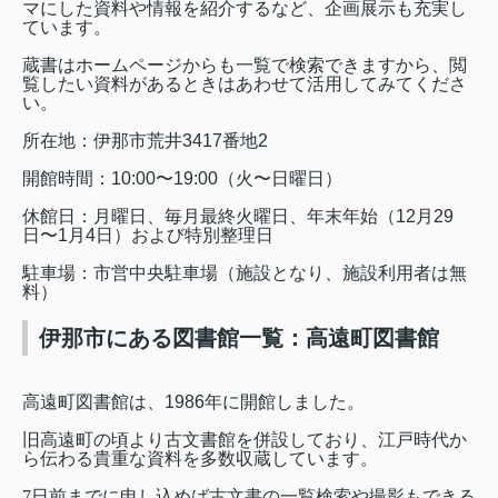
マにした資料や情報を紹介するなど、企画展示も充実し
ています。
蔵書はホームページからも一覧で検索できますから、閲
覧したい資料があるときはあわせて活用してみてくださ
い。
所在地：伊那市荒井
3417
番地
2
開館時間：
10:00
〜
19:00
（火〜日曜日）
休館日：月曜日、毎月最終火曜日、年末年始（
12
月
29
日〜
1
月
4
日）および特別整理日
駐車場：市営中央駐車場（施設となり、施設利用者は無
料）
伊那市にある図書館一覧：高遠町図書館
高遠町図書館は、
1986
年に開館しました。
旧高遠町の頃より古文書館を併設しており、江戸時代か
ら伝わる貴重な資料を多数収蔵しています。
7
日前までに申し込めば古文書の一覧検索や撮影もできる