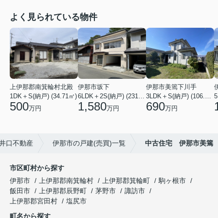
よく見られている物件
上伊那郡南箕輪村北殿
伊那市坂下
伊那市美篶下川手
1DK＋S(納戸) (34.71㎡)
6LDK＋2S(納戸) (231.83㎡)
3LDK＋S(納戸) (106.50㎡)
500
1,580
690
万円
万円
万円
井口不動産
伊那市の戸建(売買)一覧
中古住宅 伊那市美篶
市区町村から探す
伊那市
上伊那郡南箕輪村
上伊那郡箕輪町
駒ヶ根市
飯田市
上伊那郡辰野町
茅野市
諏訪市
上伊那郡宮田村
塩尻市
町名から探す