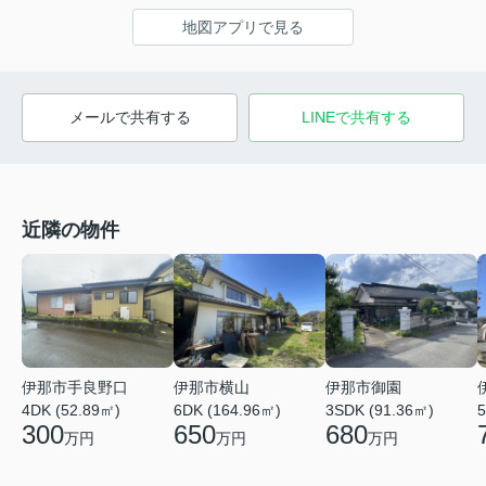
地図アプリで見る
メールで共有する
LINEで共有する
近隣の物件
伊那市手良野口
伊那市横山
伊那市御園
4DK (52.89㎡)
6DK (164.96㎡)
3SDK (91.36㎡)
5
300
650
680
万円
万円
万円