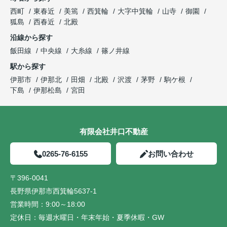
西町
東春近
美篶
西箕輪
大字中箕輪
山寺
御園
狐島
西春近
北殿
沿線から探す
飯田線
中央線
大糸線
篠ノ井線
駅から探す
伊那市
伊那北
田畑
北殿
沢渡
茅野
駒ケ根
下島
伊那松島
宮田
有限会社井口不動産
0265-76-6155
お問い合わせ
〒396-0041
長野県伊那市西箕輪5637-1
営業時間：
9:00～18:00
定休日：
毎週水曜日・年末年始・夏季休暇・GW