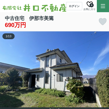
0
ログイン
お気に入り
中古住宅 伊那市美篶
690万円
1
/
13