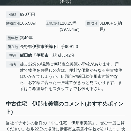
【外観】
690万円
価格
106.50㎡
120.25坪
3LDK＋S(納
建物面積
土地面積
間取り
(397.54㎡)
戸)
築40年
築年数
長野県
伊那市
美篶
下川手9091-3
所在地
飯田線
「
伊那市
」駅 徒歩42分
交通
徒歩22分の場所に伊那市立美篶小学校があります。戸
備考
建て物件をお探しの方は、便利な価格からなる中古物件
はいかがでしょうか。伊那市や飯田線伊那市付近でな
ら、お客様に合った一戸建てがきっと見つかります。ま
ずはご希望条件をスタッフまでお伝え下さい。
中古住宅 伊那市美篶のコメント(おすすめポイン
ト)
当社イチオシの物件の「中古住宅 伊那市美篶」。ぜひ一度ご覧
ください。徒歩22分の場所に伊那市立美篶小学校があります。快