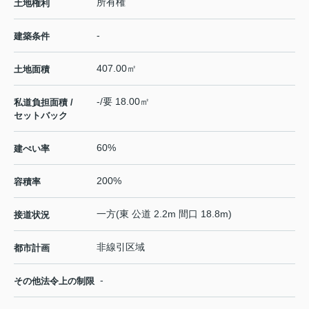
所有権
土地権利
-
建築条件
407.00㎡
土地面積
-/要 18.00㎡
私道負担面積 /
セットバック
60%
建ぺい率
200%
容積率
一方(東 公道 2.2m 間口 18.8m)
接道状況
非線引区域
都市計画
-
その他法令上の制限