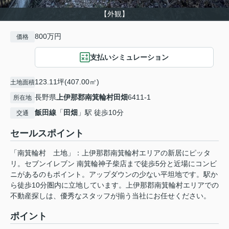
【外観】
800万円
価格
支払いシミュレーション
123.11坪(407.00㎡)
土地面積
長野県
上伊那郡南箕輪村
田畑
6411-1
所在地
飯田線
「
田畑
」駅 徒歩10分
交通
セールスポイント
「南箕輪村 土地」：上伊那郡南箕輪村エリアの新居にピッタ
リ。セブンイレブン 南箕輪神子柴店まで徒歩5分と近場にコンビ
ニがあるのもポイント。アップダウンの少ない平坦地です。駅か
ら徒歩10分圏内に立地しています。上伊那郡南箕輪村エリアでの
不動産探しは、優秀なスタッフが揃う当社にお任せください。
ポイント