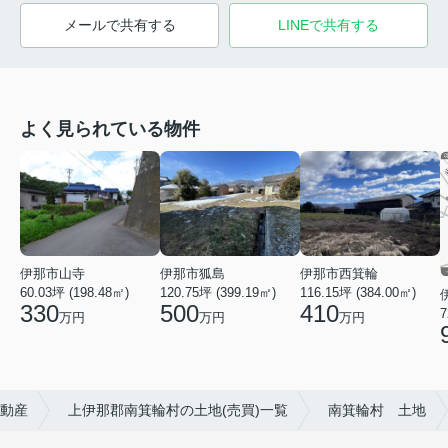
メールで共有する
LINEで共有する
よく見られている物件
伊那市山寺
伊那市狐島
伊那市西箕輪
60.03坪 (198.48㎡)
120.75坪 (399.19㎡)
116.15坪 (384.00㎡)
330
500
410
7
万円
万円
万円
動産
上伊那郡南箕輪村の土地(売買)一覧
南箕輪村 土地