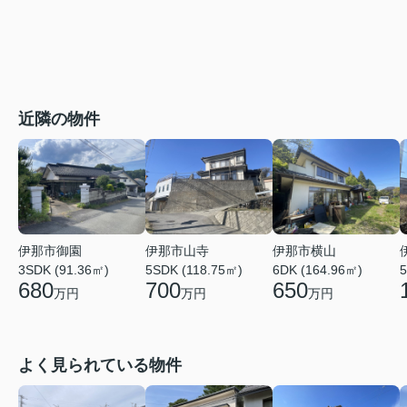
近隣の物件
伊那市御園
伊那市山寺
伊那市横山
3SDK (91.36㎡)
5SDK (118.75㎡)
6DK (164.96㎡)
5
680
700
650
万円
万円
万円
よく見られている物件