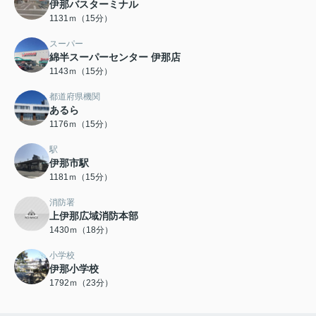
伊那バスターミナル
1131ｍ（15分）
スーパー
綿半スーパーセンター 伊那店
1143ｍ（15分）
都道府県機関
あるら
1176ｍ（15分）
駅
伊那市駅
1181ｍ（15分）
消防署
上伊那広域消防本部
1430ｍ（18分）
小学校
伊那小学校
1792ｍ（23分）