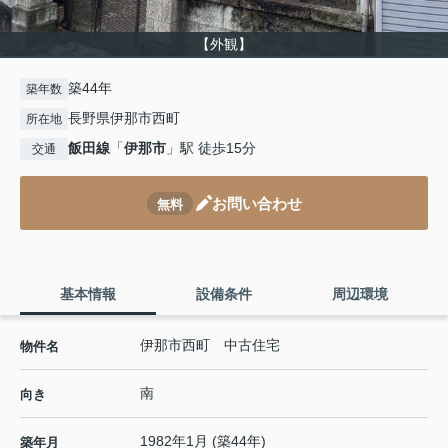
【外観】
築44年
築年数
長野県伊那市西町
所在地
飯田線
「
伊那市
」駅 徒歩15分
交通
お問い合わせ
無料
基本情報
設備条件
周辺環境
伊那市西町 中古住宅
物件名
南
向き
1982年1月 (築44年)
築年月