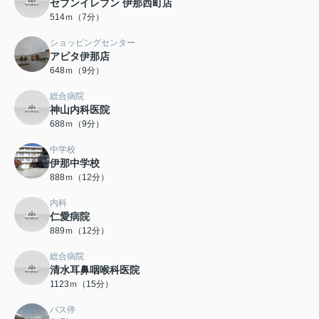
セブンイレブン 伊那西町店
514ｍ（7分）
ショッピングセンター
アピタ伊那店
648ｍ（9分）
総合病院
神山内科医院
688ｍ（9分）
中学校
伊那中学校
888ｍ（12分）
内科
仁愛病院
889ｍ（12分）
総合病院
清水耳鼻咽喉科医院
1123ｍ（15分）
バス停