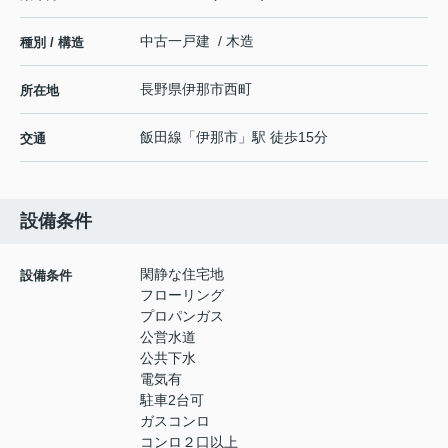
中古一戸建 / 木造
種別 / 構造
長野県
伊那市
西町
所在地
飯田線
「
伊那市
」駅 徒歩15分
交通
設備条件
閑静な住宅地
設備条件
フローリング
プロパンガス
公営水道
公共下水
電気有
駐車2台可
ガスコンロ
コンロ２口以上