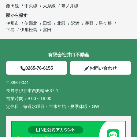
飯田線
中央線
大糸線
篠ノ井線
駅から探す
伊那市
伊那北
田畑
北殿
沢渡
茅野
駒ケ根
下島
伊那松島
宮田
有限会社井口不動産
0265-76-6155
お問い合わせ
〒396-0041
長野県伊那市西箕輪5637-1
営業時間：
9:00～18:00
定休日：
毎週水曜日・年末年始・夏季休暇・GW