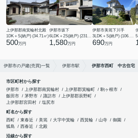
上伊那郡南箕輪村北殿
伊那市坂下
伊那市美篶下川手
1DK＋S(納戸) (34.71㎡)
6LDK＋2S(納戸) (231.83㎡)
3LDK＋S(納戸) (106.50㎡)
500
1,580
690
万円
万円
万円
伊那市の戸建(売買)一覧
伊那市駅
伊那市西町 中古住宅
市区町村から探す
伊那市
上伊那郡南箕輪村
上伊那郡箕輪町
駒ヶ根市
飯田市
茅野市
諏訪市
上伊那郡辰野町
上伊那郡宮田村
塩尻市
町名から探す
西町
東春近
美篶
大字中箕輪
西箕輪
山寺
御園
狐島
西春近
北殿
沿線から探す