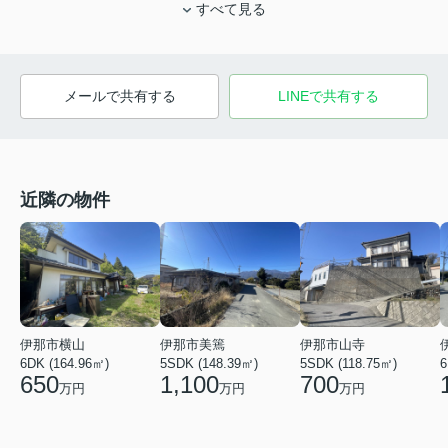
すべて見る
メールで共有する
LINEで共有する
近隣の物件
伊那市横山
伊那市美篶
伊那市山寺
6DK (164.96㎡)
5SDK (148.39㎡)
5SDK (118.75㎡)
6
650
1,100
700
万円
万円
万円