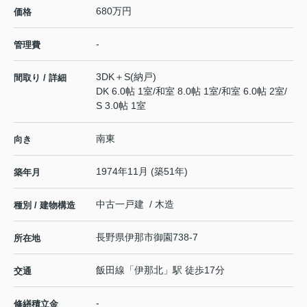
680万円
価格
-
管理費
3DK＋S(納戸)
間取り / 詳細
DK 6.0帖 1室
/
和室 8.0帖 1室
/
和室 6.0帖 2室
/
S 3.0帖 1室
南東
向き
1974年11月 (築51年)
築年月
中古一戸建 / 木造
種別 / 建物構造
長野県
伊那市
御園
738-7
所在地
飯田線
「
伊那北
」駅 徒歩17分
交通
-
修繕積立金