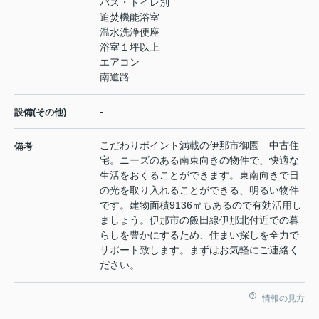
バス・トイレ別
追焚機能浴室
温水洗浄便座
浴室１坪以上
エアコン
南道路
-
設備(その他)
こだわりポイント満載の伊那市御園 中古住
備考
宅。ニーズのある南東向きの物件で、快適な
生活をおくることができます。東南向きで日
の光を取り入れることができる、明るい物件
です。建物面積9136㎡もあるので有効活用し
ましょう。伊那市の飯田線伊那北付近での暮
らしを豊かにするため、住まい探しを全力で
サポート致します。まずはお気軽にご連絡く
ださい。
情報の見方