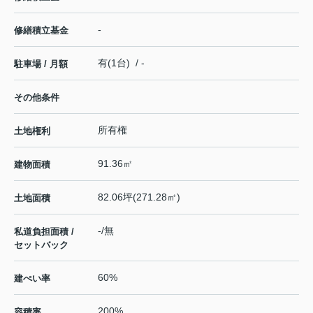
-
修繕積立基金
有(1台) / -
駐車場 / 月額
その他条件
所有権
土地権利
91.36㎡
建物面積
82.06坪(271.28㎡)
土地面積
-/無
私道負担面積 /
セットバック
60%
建ぺい率
200%
容積率