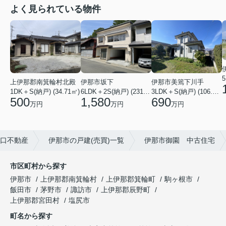
よく見られている物件
上伊那郡南箕輪村北殿
伊那市坂下
伊那市美篶下川手
1DK＋S(納戸) (34.71㎡)
6LDK＋2S(納戸) (231.83㎡)
3LDK＋S(納戸) (106.50㎡)
500
1,580
690
万円
万円
万円
口不動産
伊那市の戸建(売買)一覧
伊那市御園 中古住宅
市区町村から探す
伊那市
上伊那郡南箕輪村
上伊那郡箕輪町
駒ヶ根市
飯田市
茅野市
諏訪市
上伊那郡辰野町
上伊那郡宮田村
塩尻市
町名から探す