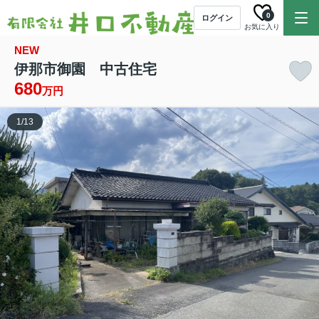
0
ログイン
お気に入り
NEW
伊那市御園 中古住宅
680
万円
1
/
13