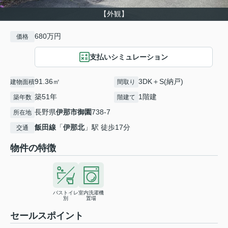
【外観】
680万円
価格
支払いシミュレーション
91.36㎡
3DK＋S(納戸)
建物面積
間取り
築51年
1階建
築年数
階建て
長野県
伊那市
御園
738-7
所在地
飯田線
「
伊那北
」駅 徒歩17分
交通
物件の特徴
バストイレ
室内洗濯機
別
置場
セールスポイント