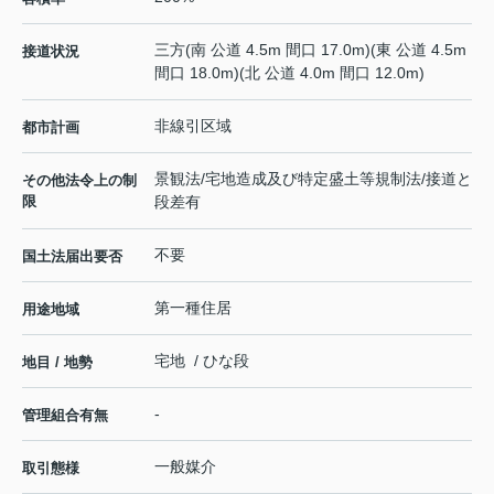
三方(南 公道 4.5m 間口 17.0m)(東 公道 4.5m
接道状況
間口 18.0m)(北 公道 4.0m 間口 12.0m)
非線引区域
都市計画
景観法/宅地造成及び特定盛土等規制法/接道と
その他法令上の制
限
段差有
不要
国土法届出要否
第一種住居
用途地域
宅地 / ひな段
地目 / 地勢
-
管理組合有無
一般媒介
取引態様