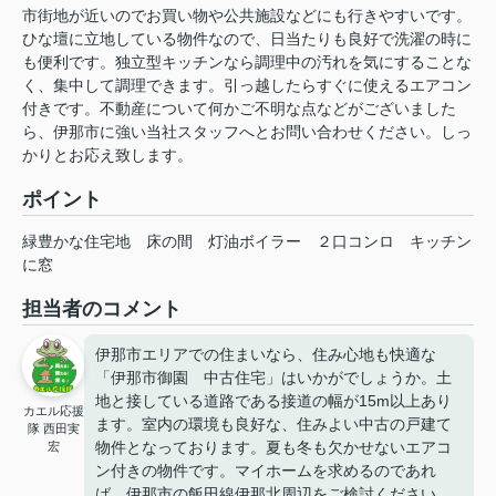
市街地が近いのでお買い物や公共施設などにも行きやすいです。
ひな壇に立地している物件なので、日当たりも良好で洗濯の時に
も便利です。独立型キッチンなら調理中の汚れを気にすることな
く、集中して調理できます。引っ越したらすぐに使えるエアコン
付きです。不動産について何かご不明な点などがございました
ら、伊那市に強い当社スタッフへとお問い合わせください。しっ
かりとお応え致します。
ポイント
緑豊かな住宅地
床の間
灯油ボイラー
２口コンロ
キッチン
に窓
担当者のコメント
伊那市エリアでの住まいなら、住み心地も快適な
「伊那市御園 中古住宅」はいかがでしょうか。土
地と接している道路である接道の幅が15m以上あり
カエル応援
ます。室内の環境も良好な、住みよい中古の戸建て
隊 西田実
物件となっております。夏も冬も欠かせないエアコ
宏
ン付きの物件です。マイホームを求めるのであれ
ば、伊那市の飯田線伊那北周辺をご検討ください。