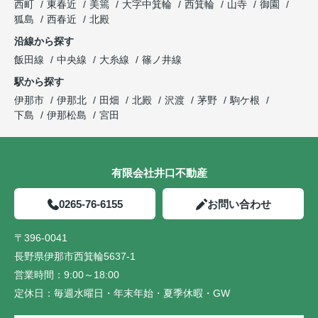
西町
東春近
美篶
大字中箕輪
西箕輪
山寺
御園
狐島
西春近
北殿
沿線から探す
飯田線
中央線
大糸線
篠ノ井線
駅から探す
伊那市
伊那北
田畑
北殿
沢渡
茅野
駒ケ根
下島
伊那松島
宮田
有限会社井口不動産
0265-76-6155
お問い合わせ
〒396-0041
長野県伊那市西箕輪5637-1
営業時間：
9:00～18:00
定休日：
毎週水曜日・年末年始・夏季休暇・GW