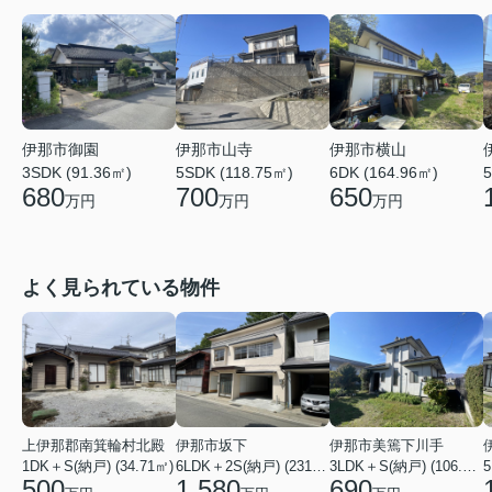
伊那市御園
伊那市山寺
伊那市横山
3SDK (91.36㎡)
5SDK (118.75㎡)
6DK (164.96㎡)
5
680
700
650
万円
万円
万円
よく見られている物件
上伊那郡南箕輪村北殿
伊那市坂下
伊那市美篶下川手
1DK＋S(納戸) (34.71㎡)
6LDK＋2S(納戸) (231.83㎡)
3LDK＋S(納戸) (106.50㎡)
500
1,580
690