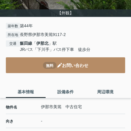
【外観】
築44年
築年数
長野県伊那市美篶9117-2
所在地
飯田線
「
伊那北
」駅
交通
JRバス「下川手」バス停下車 徒歩分
お問い合わせ
無料
基本情報
設備条件
周辺環境
伊那市美篶 中古住宅
物件名
-
向き