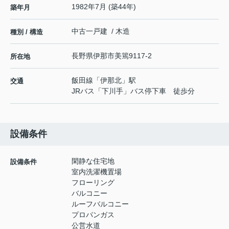
1982年7月 (築44年)
築年月
中古一戸建 / 木造
種別 / 構造
長野県
伊那市
美篶
9117-2
所在地
飯田線
「
伊那北
」駅
交通
JRバス「下川手」バス停下車 徒歩分
設備条件
閑静な住宅地
設備条件
室内洗濯機置場
フローリング
バルコニー
ルーフバルコニー
プロパンガス
公営水道