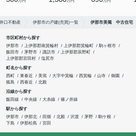
万円
万円
万円
井口不動産
伊那市の戸建(売買)一覧
伊那市美篶 中古住宅
市区町村から探す
伊那市
上伊那郡南箕輪村
上伊那郡箕輪町
駒ヶ根市
飯田市
茅野市
諏訪市
上伊那郡辰野町
上伊那郡宮田村
塩尻市
町名から探す
西町
東春近
美篶
大字中箕輪
西箕輪
山寺
御園
狐島
西春近
北殿
沿線から探す
飯田線
中央線
大糸線
篠ノ井線
駅から探す
伊那市
伊那北
田畑
北殿
沢渡
茅野
駒ケ根
下島
伊那松島
宮田