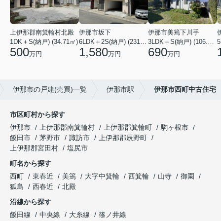
上伊那郡南箕輪村北殿
伊那市坂下
伊那市美篶下川手
1DK＋S(納戸) (34.71㎡)
6LDK＋2S(納戸) (231.83㎡)
3LDK＋S(納戸) (106.50㎡)
500
1,580
690
万円
万円
万円
伊那市の戸建(売買)一覧
伊那市駅
伊那市西町中古住宅
市区町村から探す
伊那市
上伊那郡南箕輪村
上伊那郡箕輪町
駒ヶ根市
飯田市
茅野市
諏訪市
上伊那郡辰野町
上伊那郡宮田村
塩尻市
町名から探す
西町
東春近
美篶
大字中箕輪
西箕輪
山寺
御園
狐島
西春近
北殿
沿線から探す
飯田線
中央線
大糸線
篠ノ井線