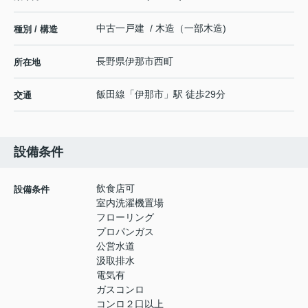
中古一戸建 / 木造（一部木造)
種別 / 構造
長野県
伊那市
西町
所在地
飯田線
「
伊那市
」駅 徒歩29分
交通
設備条件
飲食店可
設備条件
室内洗濯機置場
フローリング
プロパンガス
公営水道
汲取排水
電気有
ガスコンロ
コンロ２口以上