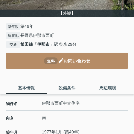
【外観】
築49年
築年数
長野県伊那市西町
所在地
飯田線
「
伊那市
」駅 徒歩29分
交通
お問い合わせ
無料
基本情報
設備条件
周辺環境
伊那市西町中古住宅
物件名
南
向き
1977年1月 (築49年)
築年月