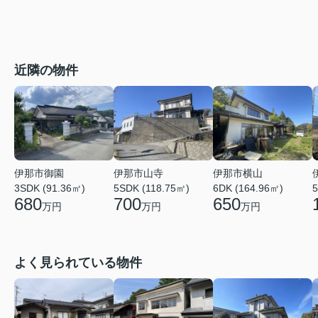
近隣の物件
伊那市御園
伊那市山寺
伊那市横山
3SDK (91.36㎡)
5SDK (118.75㎡)
6DK (164.96㎡)
5
680
700
650
万円
万円
万円
よく見られている物件