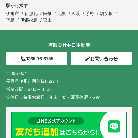
駅から探す
伊那市
伊那北
田畑
北殿
沢渡
茅野
駒ケ根
下島
伊那松島
宮田
有限会社井口不動産
0265-76-6155
お問い合わせ
〒396-0041
長野県伊那市西箕輪5637-1
営業時間：
9:00～18:00
定休日：
毎週水曜日・年末年始・夏季休暇・GW