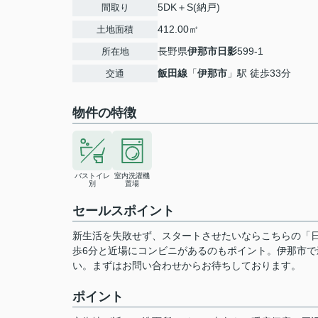
5DK＋S(納戸)
間取り
412.00㎡
土地面積
長野県
伊那市
日影
599-1
所在地
飯田線
「
伊那市
」駅 徒歩33分
交通
物件の特徴
バストイレ
室内洗濯機
別
置場
セールスポイント
新生活を失敗せず、スタートさせたいならこちらの「日
歩6分と近場にコンビニがあるのもポイント。伊那市
い。まずはお問い合わせからお待ちしております。
ポイント