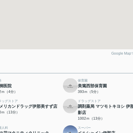
Google Ma
科
保育園
桐医院
美篶西部保育園
92ｍ（4分）
393ｍ（5分）
ラッグストア
ドラッグストア
メリカンドラッグ伊那美すず店
調剤薬局 マツモトキヨシ 伊
70ｍ（13分）
影店
1002ｍ（13分）
婦人科
スーパー