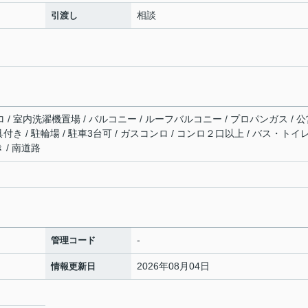
相談
引渡し
ロ / 室内洗濯機置場 / バルコニー / ルーフバルコニー / プロパンガス / 
器具付き / 駐輪場 / 駐車3台可 / ガスコンロ / コンロ２口以上 / バス・トイ
き / 南道路
-
管理コード
2026年08月04日
情報更新日