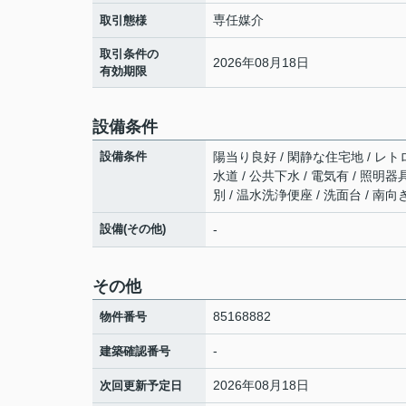
専任媒介
取引態様
取引条件の
2026年08月18日
有効期限
設備条件
設備条件
陽当り良好 / 閑静な住宅地 / レト
水道 / 公共下水 / 電気有 / 照明
別 / 温水洗浄便座 / 洗面台 / 南向
設備(その他)
-
その他
85168882
物件番号
-
建築確認番号
2026年08月18日
次回更新予定日