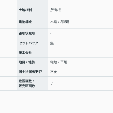
所有権
土地権利
木造 / 2階建
建物構造
-
路地状敷地
無
セットバック
-
施工会社
宅地 / 平坦
地目 / 地勢
不要
国土法届出要否
総区画数 /
-/-
販売区画数