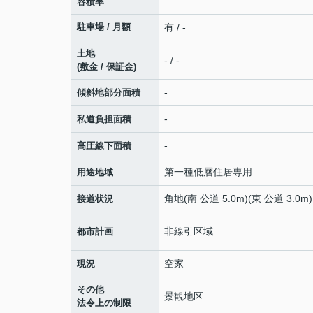
容積率
駐車場 / 月額
有 / -
土地
- / -
(敷金 / 保証金)
-
傾斜地部分面積
-
私道負担面積
-
高圧線下面積
第一種低層住居専用
用途地域
角地(南 公道 5.0m)(東 公道 3.0m)
接道状況
非線引区域
都市計画
空家
現況
その他
景観地区
法令上の制限