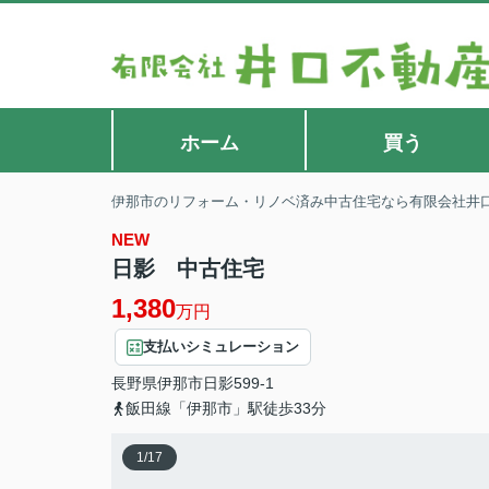
ホーム
買う
伊那市のリフォーム・リノベ済み中古住宅なら有限会社井
NEW
日影 中古住宅
1,380
万円
支払いシミュレーション
長野県
伊那市
日影
599-1
飯田線「伊那市」駅徒歩33分
1
/
17