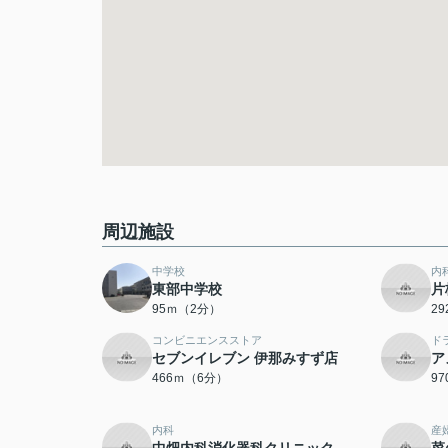
周辺施設
中学校
内
東部中学校
片
95ｍ（2分）
2
コンビニエンスストア
ド
セブンイレブン 伊那みすず店
ア
466ｍ（6分）
9
内科
産