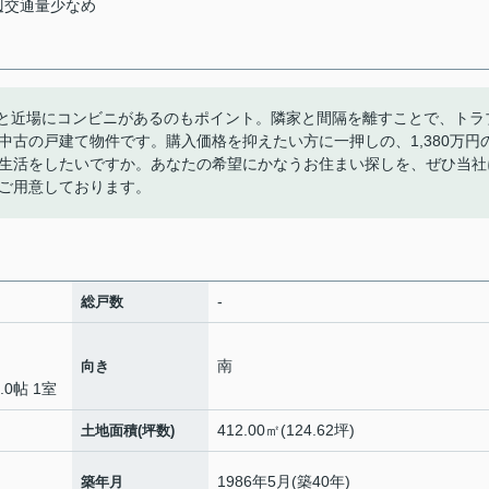
辺交通量少なめ
分と近場にコンビニがあるのもポイント。隣家と間隔を離すことで、トラ
古の戸建て物件です。購入価格を抑えたい方に一押しの、1,380万円
生活をしたいですか。あなたの希望にかなうお住まい探しを、ぜひ当社
ご用意しております。
-
総戸数
南
向き
4.0帖 1室
412.00㎡(124.62坪)
土地面積(坪数)
1986年5月(築40年)
築年月