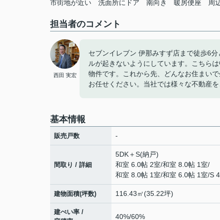
市街地が近い
洗面所にドア
南向き
暖房便座
周
担当者のコメント
セブンイレブン 伊那みすず店まで徒歩6
ルが起きないようにしています。こちらは中
物件です。これから先、どんなお住まいで
西田 実宏
お任せください。当社では様々な不動産を
基本情報
-
販売戸数
5DK＋S(納戸)
和室 6.0帖 2室
/
和室 8.0帖 1室
/
間取り / 詳細
和室 8.0帖 1室
/
和室 6.0帖 1室
/
S 
116.43㎡(35.22坪)
建物面積(坪数)
建ぺい率 /
40%/60%