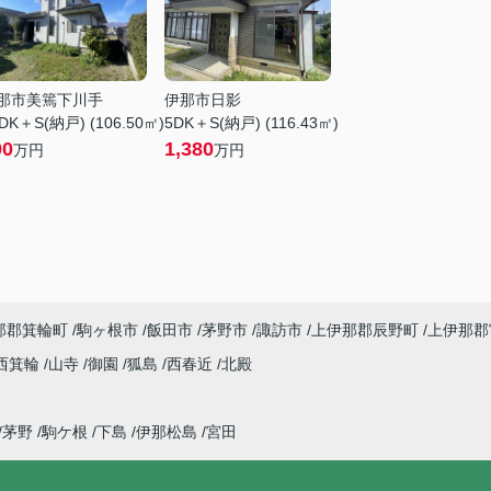
那市美篶下川手
伊那市日影
DK＋S(納戸) (106.50㎡)
5DK＋S(納戸) (116.43㎡)
90
1,380
万円
万円
那郡箕輪町
駒ヶ根市
飯田市
茅野市
諏訪市
上伊那郡辰野町
上伊那郡
西箕輪
山寺
御園
狐島
西春近
北殿
茅野
駒ケ根
下島
伊那松島
宮田