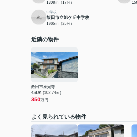
1308ｍ（17分）
1
中学校
飯田市立旭ケ丘中学校
1965ｍ（25分）
近隣の物件
飯田市座光寺
4SDK (102.74㎡)
350
万円
よく見られている物件