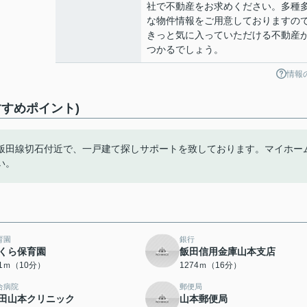
社で不動産をお求めください。多種
な物件情報をご用意しておりますの
きっと気に入っていただける不動産
つかるでしょう。
情報
すめポイント)
飯田線切石付近で、一戸建て探しサポートを致しております。マイホー
い。
育園
銀行
くら保育園
飯田信用金庫山本支店
41ｍ（10分）
1274ｍ（16分）
合病院
郵便局
田山本クリニック
山本郵便局