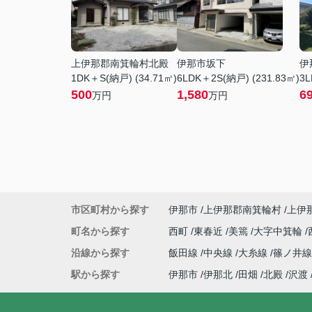
上伊那郡南箕輪村北殿
伊那市坂下
伊
1DK＋S(納戸) (34.71㎡)
6LDK＋2S(納戸) (231.83㎡)
3L
500
1,580
6
万円
万円
市区町村から探す
伊那市
上伊那郡南箕輪村
上伊
町名から探す
西町
東春近
美篶
大字中箕輪
沿線から探す
飯田線
中央線
大糸線
篠ノ井線
駅から探す
伊那市
伊那北
田畑
北殿
沢渡