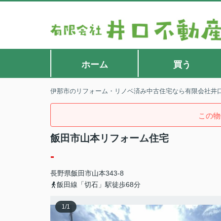
ホーム
買う
伊那市のリフォーム・リノベ済み中古住宅なら有限会社井
この物
飯田市山本リフォーム住宅
-
長野県
飯田市
山本
343-8
飯田線「切石」駅徒歩68分
1
/
1