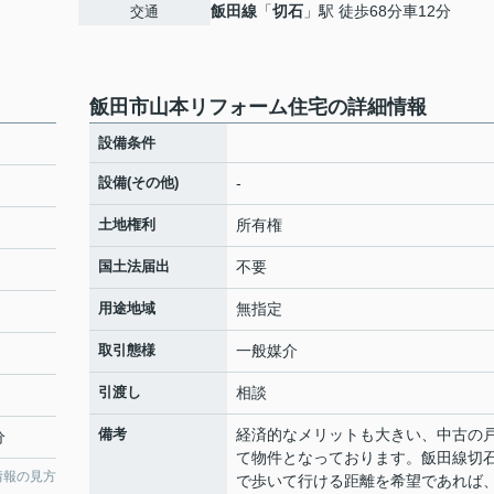
飯田線
「
切石
」駅 徒歩68分車12分
交通
飯田市山本リフォーム住宅の詳細情報
設備条件
設備(その他)
-
土地権利
所有権
国土法届出
不要
用途地域
無指定
取引態様
一般媒介
引渡し
相談
備考
経済的なメリットも大きい、中古の
分
て物件となっております。飯田線切
情報の見方
で歩いて行ける距離を希望であれば