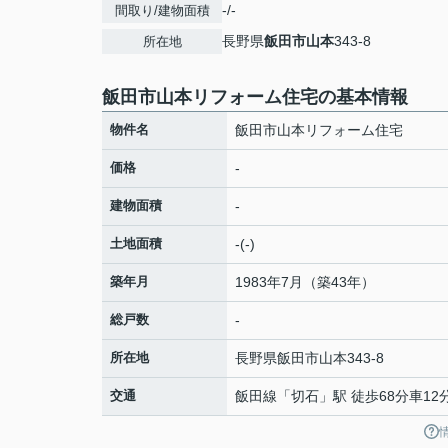
-/-
間取り/建物面積
長野県
飯田市
山本
343-8
所在地
飯田市山本リフォーム住宅の基本情報
物件名
飯田市山本リフォーム住宅
価格
-
建物面積
-
土地面積
-(-)
築年月
1983年7月（築43年）
総戸数
-
所在地
長野県
飯田市
山本
343-8
交通
飯田線
「
切石
」駅 徒歩68分車12